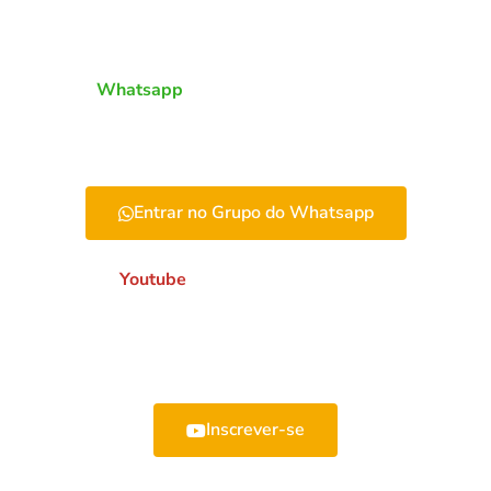
seus contatos para que os próximos não caiam no SPAM.
Junte-se no
Whatsapp
Clique abaixo e cadastre-se para receber avisos e os materiais
das aulas através do nosso
grupo exclusivo no Whatsapp
Entrar no Grupo do Whatsapp
Inscreva-se no
Youtube
Inscreva-se no nosso canal para ter acesso a essas e outros
conteúdos exclusivos sobre Sistemas de Produção, Estratégia
de Produção e muito mais!
Inscrever-se